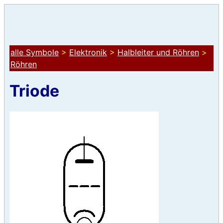
alle Symbole
>
Elektronik
>
Halbleiter und Röhren
>
Röhren
Triode