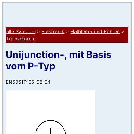
alle Symbole
>
Elektronik
>
Halbleiter und Röhren
>
Transistoren
Unijunction-, mit Basis
vom P-Typ
EN60617: 05-05-04