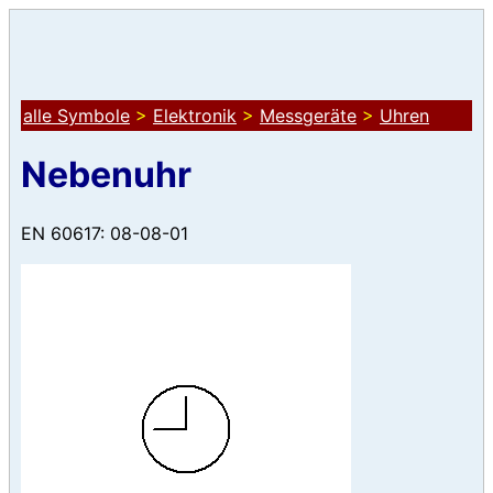
alle Symbole
>
Elektronik
>
Messgeräte
>
Uhren
Nebenuhr
EN 60617: 08-08-01