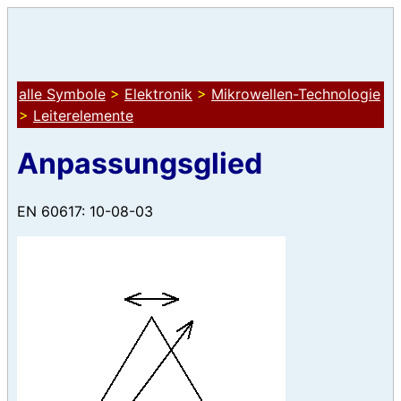
alle Symbole
>
Elektronik
>
Mikrowellen-Technologie
>
Leiterelemente
Anpassungsglied
EN 60617: 10-08-03