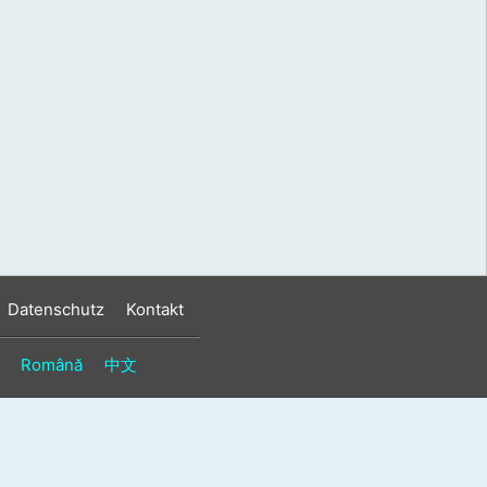
s
n
n
Datenschutz
Kontakt
Română
中文