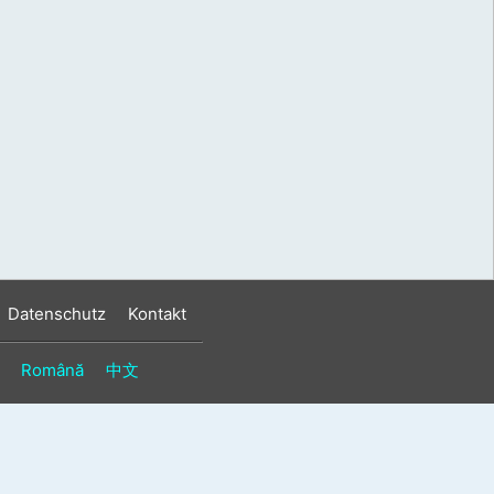
s
n
n
Datenschutz
Kontakt
Română
中文