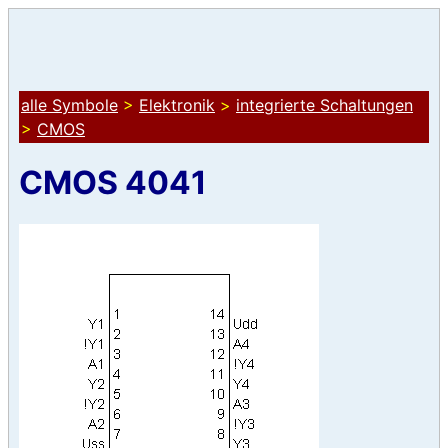
alle Symbole
>
Elektronik
>
integrierte Schaltungen
>
CMOS
CMOS 4041