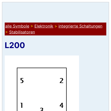
alle Symbole
>
Elektronik
>
integrierte Schaltungen
>
Stabilisatoren
L200