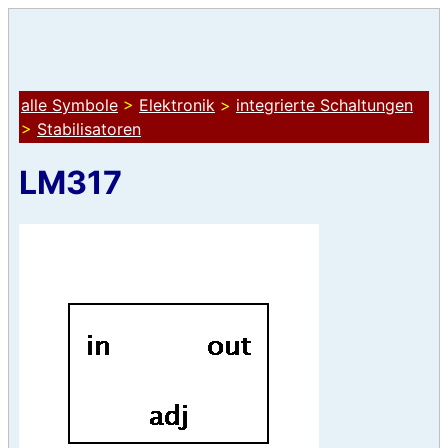
alle Symbole
>
Elektronik
>
integrierte Schaltungen
>
Stabilisatoren
LM317