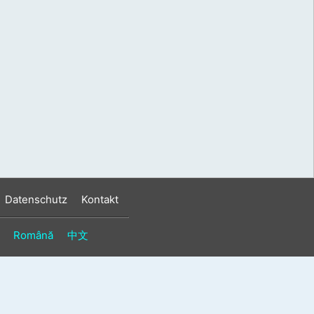
s
n
n
Datenschutz
Kontakt
Română
中文