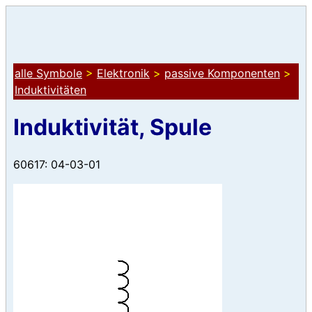
alle Symbole
>
Elektronik
>
passive Komponenten
>
Induktivitäten
Induktivität, Spule
60617: 04-03-01