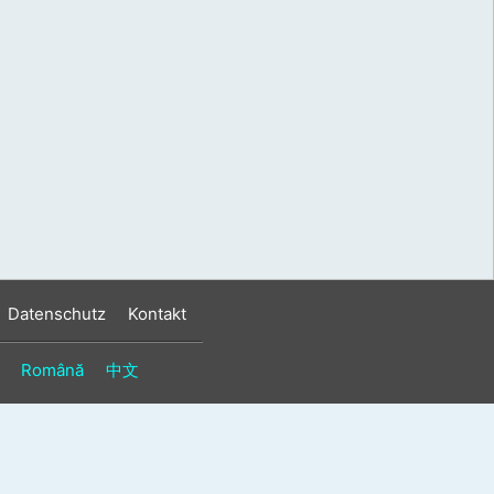
s
n
n
Datenschutz
Kontakt
Română
中文