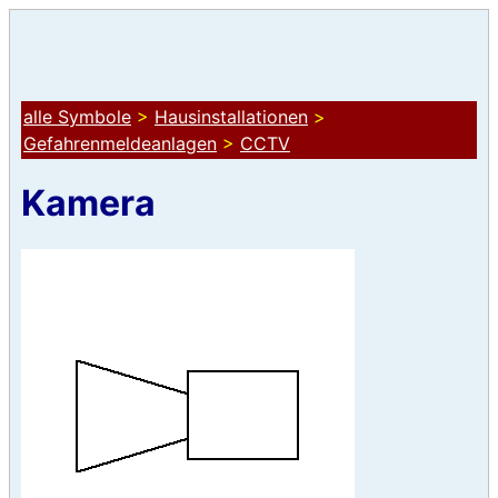
alle Symbole
>
Hausinstallationen
>
Gefahrenmeldeanlagen
>
CCTV
Kamera