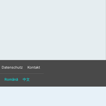
s
n
n
Datenschutz
Kontakt
Română
中文