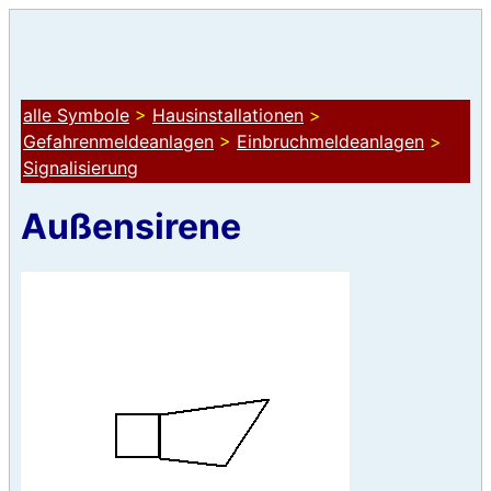
alle Symbole
>
Hausinstallationen
>
Gefahrenmeldeanlagen
>
Einbruchmeldeanlagen
>
Signalisierung
Außensirene