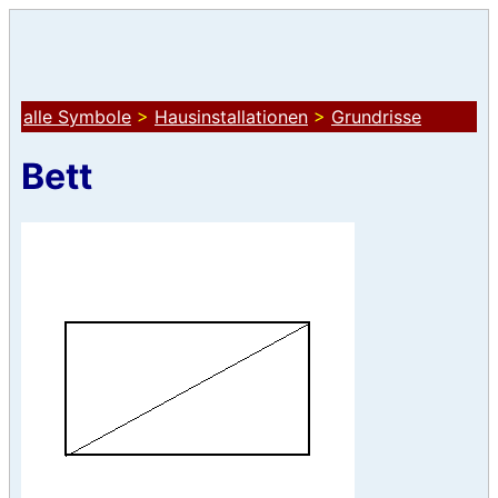
alle Symbole
>
Hausinstallationen
>
Grundrisse
Bett