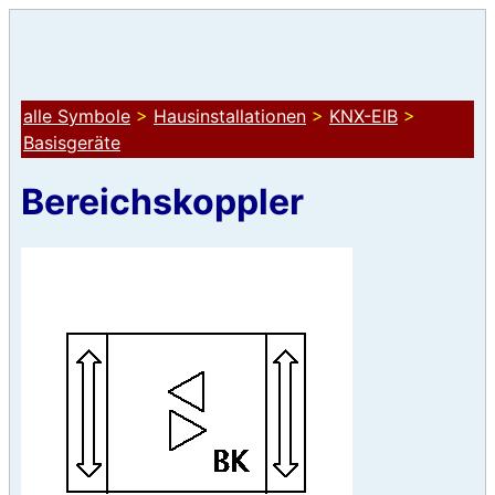
alle Symbole
>
Hausinstallationen
>
KNX-EIB
>
Basisgeräte
Bereichskoppler