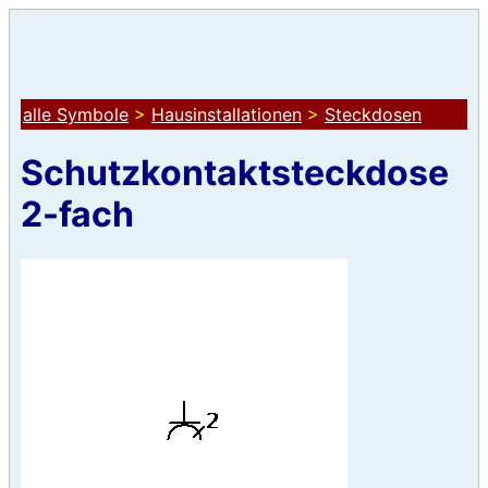
alle Symbole
>
Hausinstallationen
>
Steckdosen
Schutzkontaktsteckdose
2-fach