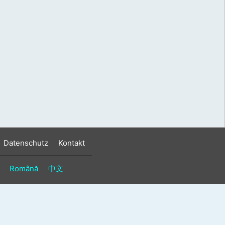
s
n
n
Datenschutz
Kontakt
Română
中文