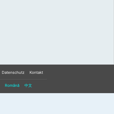
s
n
n
Datenschutz
Kontakt
Română
中文