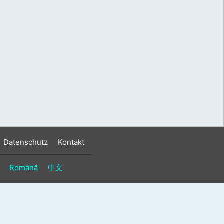
s
n
n
Datenschutz
Kontakt
Română
中文