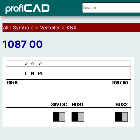
alle Symbole
>
Verteiler
>
KNX
1087 00