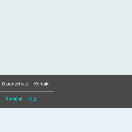
s
n
n
Datenschutz
Kontakt
Română
中文