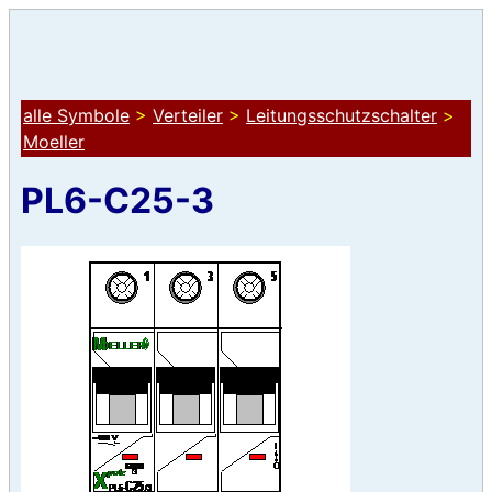
alle Symbole
>
Verteiler
>
Leitungsschutzschalter
>
Moeller
PL6-C25-3