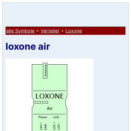
alle Symbole
>
Verteiler
>
Loxone
loxone air