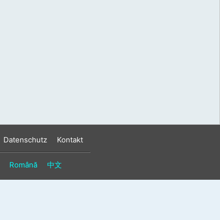
s
n
n
Datenschutz
Kontakt
Română
中文