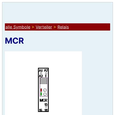
alle Symbole
>
Verteiler
>
Relais
MCR