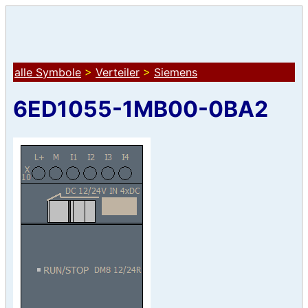
alle Symbole
>
Verteiler
>
Siemens
6ED1055-1MB00-0BA2