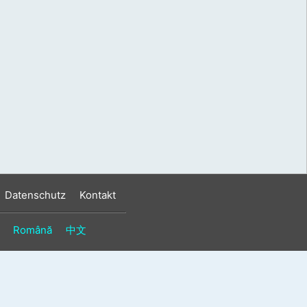
s
n
n
Datenschutz
Kontakt
Română
中文