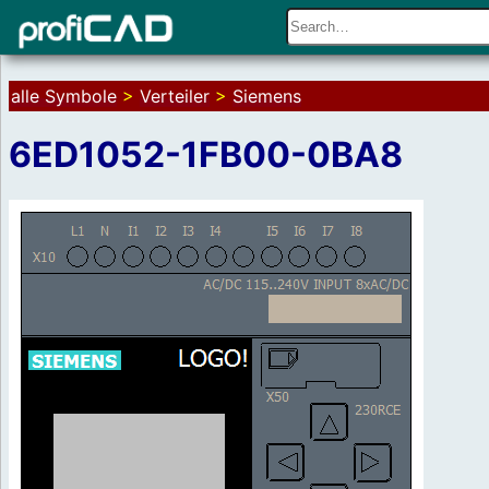
alle Symbole
>
Verteiler
>
Siemens
6ED1052-1FB00-0BA8