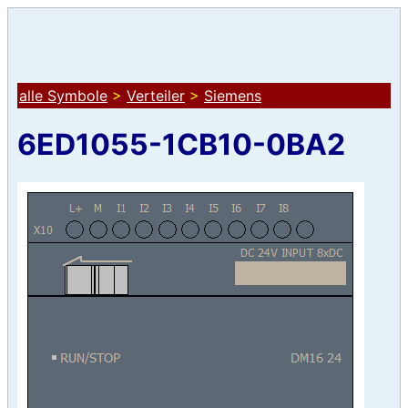
alle Symbole
>
Verteiler
>
Siemens
6ED1055-1CB10-0BA2