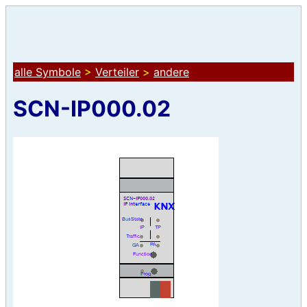
alle Symbole
>
Verteiler
>
andere
SCN-IP000.02