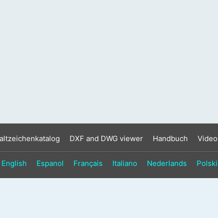
altzeichenkatalog
DXF and DWG viewer
Handbuch
Video
English
Espanol
Français
Italiano
Nederlands
Polski