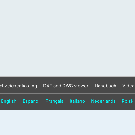
altzeichenkatalog
DXF and DWG viewer
Handbuch
Video
English
Espanol
Français
Italiano
Nederlands
Polski