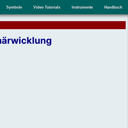
Symbole
Video Tutorials
Instrumente
Handbuch
imärwicklung