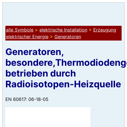
alle Symbole
>
elektrische Installation
>
Erzeugung
elektrischer Energie
>
Generatoren
Generatoren,
besondere,Thermodiodenge
betrieben durch
Radioisotopen-Heizquelle
EN 60617: 06-18-05