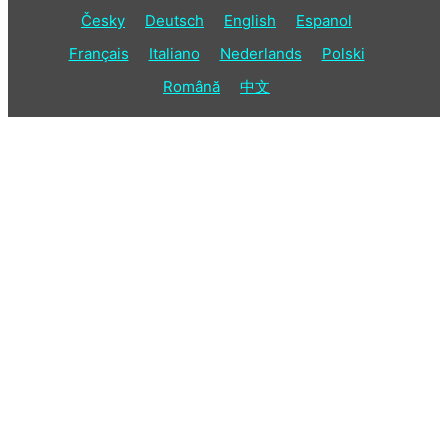
Česky
Deutsch
English
Espanol
Français
Italiano
Nederlands
Polski
Română
中文