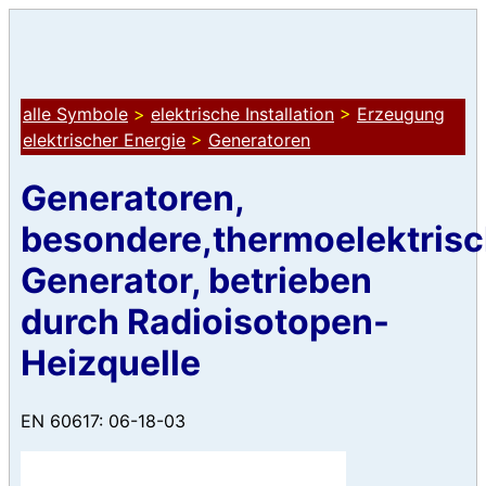
alle Symbole
>
elektrische Installation
>
Erzeugung
elektrischer Energie
>
Generatoren
Generatoren,
besondere,thermoelektrisc
Generator, betrieben
durch Radioisotopen-
Heizquelle
EN 60617: 06-18-03