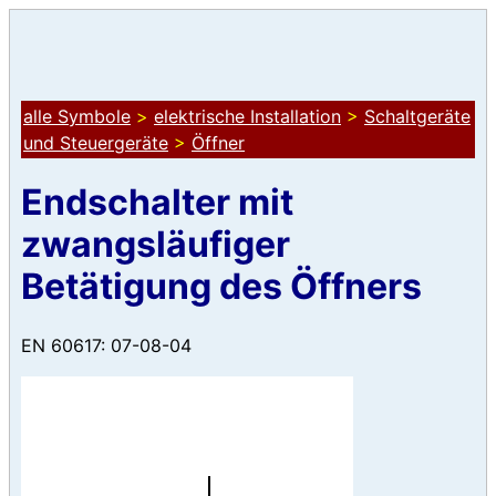
alle Symbole
>
elektrische Installation
>
Schaltgeräte
und Steuergeräte
>
Öffner
Endschalter mit
zwangsläufiger
Betätigung des Öffners
EN 60617: 07-08-04