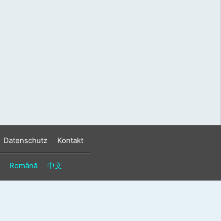
s
n
n
Datenschutz
Kontakt
Română
中文