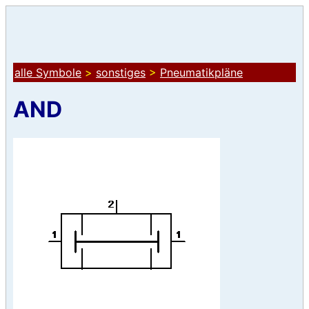
alle Symbole
>
sonstiges
>
Pneumatikpläne
AND