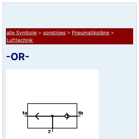
alle Symbole
>
sonstiges
>
Pneumatikpläne
>
Lufttechnik
-OR-