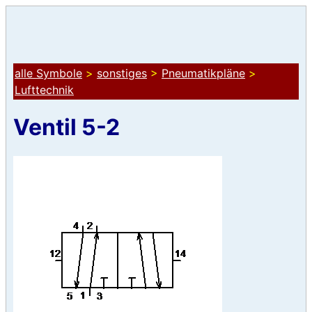
alle Symbole
>
sonstiges
>
Pneumatikpläne
>
Lufttechnik
Ventil 5-2