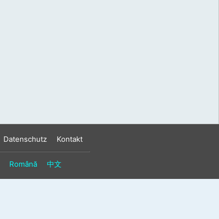
s
n
n
Datenschutz
Kontakt
Română
中文