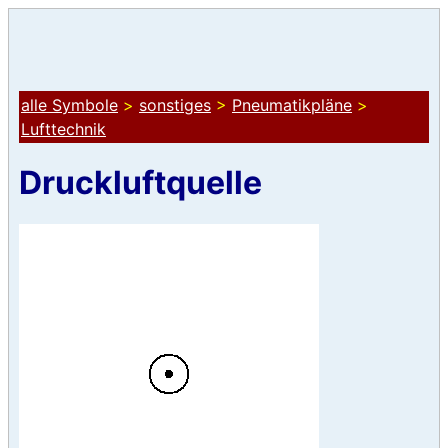
alle Symbole
>
sonstiges
>
Pneumatikpläne
>
Lufttechnik
Druckluftquelle