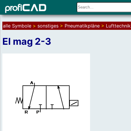
alle Symbole
>
sonstiges
>
Pneumatikpläne
>
Lufttechnik
El mag 2-3