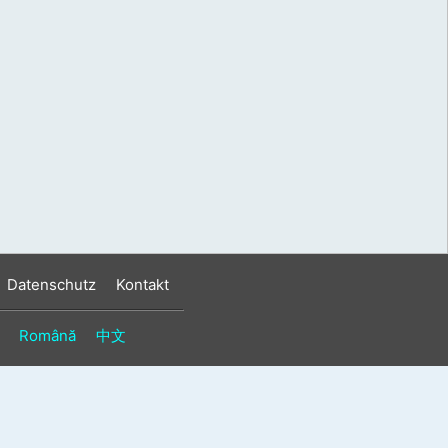
s
n
n
Datenschutz
Kontakt
Română
中文