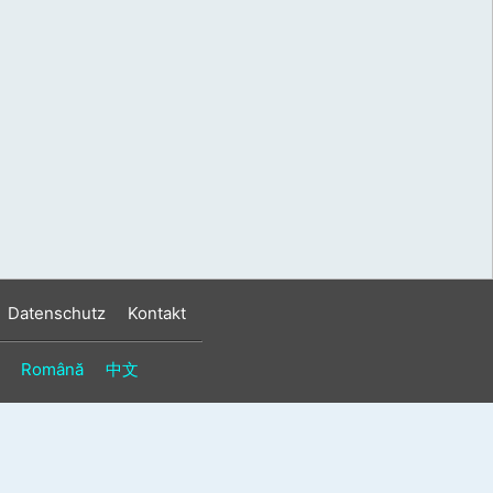
s
n
n
Datenschutz
Kontakt
Română
中文