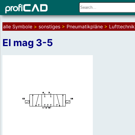
alle Symbole
>
sonstiges
>
Pneumatikpläne
>
Lufttechnik
El mag 3-5