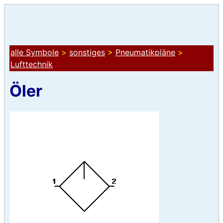
alle Symbole
>
sonstiges
>
Pneumatikpläne
>
Lufttechnik
Öler