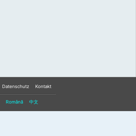
s
n
n
Datenschutz
Kontakt
Română
中文