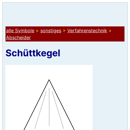
alle Symbole
>
sonstiges
>
Verfahrenstechnik
>
Abscheider
Schüttkegel