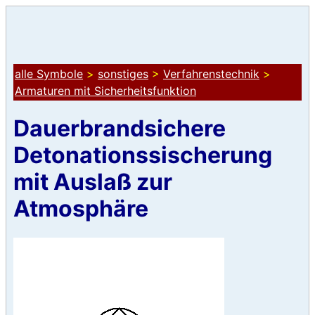
alle Symbole
>
sonstiges
>
Verfahrenstechnik
>
Armaturen mit Sicherheitsfunktion
Dauerbrandsichere
Detonationssischerung
mit Auslaß zur
Atmosphäre