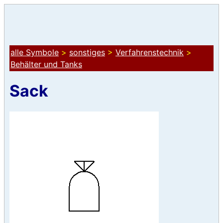
alle Symbole
>
sonstiges
>
Verfahrenstechnik
>
Behälter und Tanks
Sack