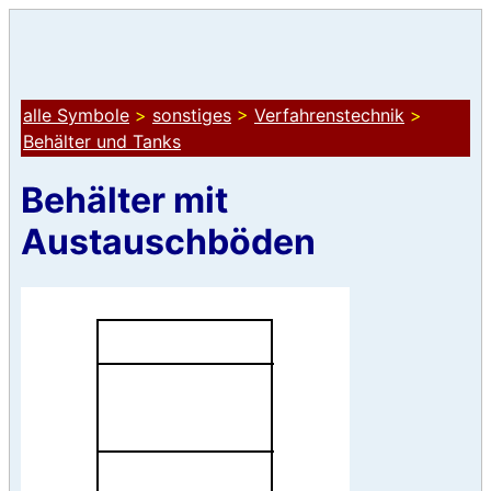
alle Symbole
>
sonstiges
>
Verfahrenstechnik
>
Behälter und Tanks
Behälter mit
Austauschböden