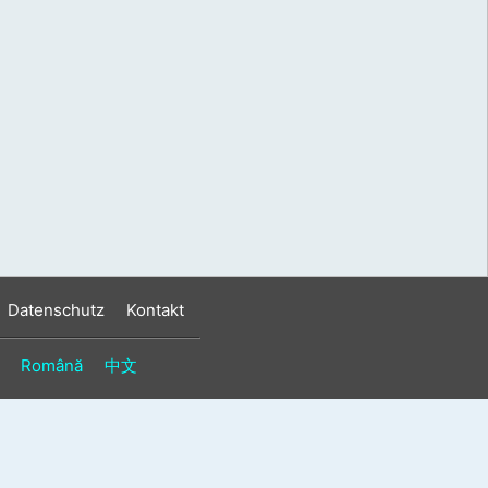
s
n
n
Datenschutz
Kontakt
Română
中文